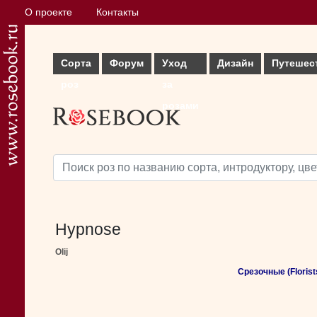
О проекте
Контакты
Сорта
Форум
Уход
Дизайн
Путешес
роз
за
розами
Hypnose
Olij
Срезочные (Florist