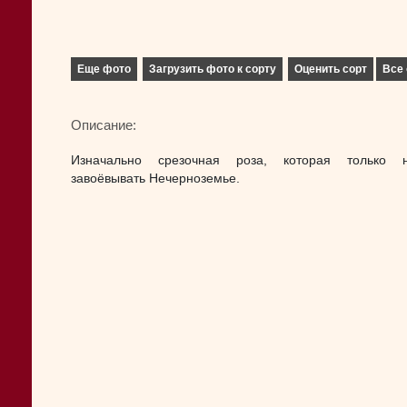
Еще фото
Загрузить фото к сорту
Оценить сорт
Все 
Описание:
Изначально срезочная роза, которая только н
завоёвывать Нечерноземье.