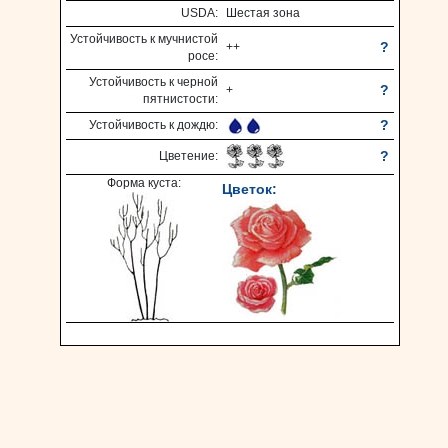
USDA:
Шестая зона
Устойчивость к мучнистой
?
++
росе:
Устойчивость к черной
?
+
пятнистости:
?
Устойчивость к дождю:
?
Цветение:
Форма куста:
Цветок: