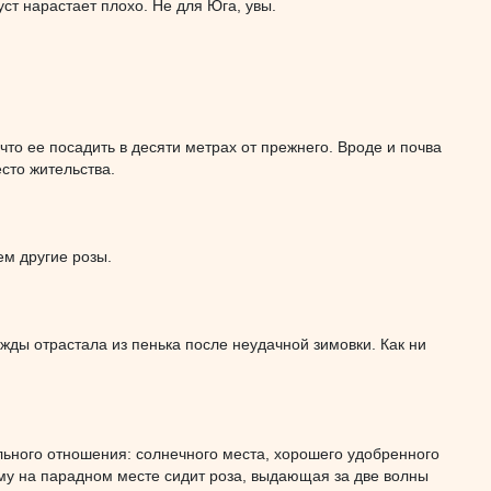
уст нарастает плохо. Не для Юга, увы.
 что ее посадить в десяти метрах от прежнего. Вроде и почва
есто жительства.
ем другие розы.
ажды отрастала из пенька после неудачной зимовки. Как ни
льного отношения: солнечного места, хорошего удобренного
ому на парадном месте сидит роза, выдающая за две волны