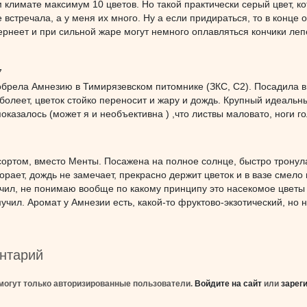
 климате максимум 10 цветов. Но такой практически серый цвет, 
не встречала, а у меня их много. Ну а если придираться, то в конц
ернеет и при сильной жаре могут немного оплавляться кончики леп
7
брела Амнезию в Тимирязевском питомнике (ЗКС, С2). Посадила в
 болеет, цветок стойко переносит и жару и дождь. Крупный идеальны
показалось (может я и необъективна ) ,что листвы маловато, ноги 
ортом, вместо Менты. Посажена на полное солнце, быстро тронулас
горает, дождь не замечает, прекрасно держит цветок и в вазе смело
чил, не понимаю вообще по какому принципу это насекомое цветы 
учил. Аромат у Амнезии есть, какой-то фруктово-экзотический, но 
нтарий
могут только авторизированные пользователи.
Войдите на сайт
или
зарег