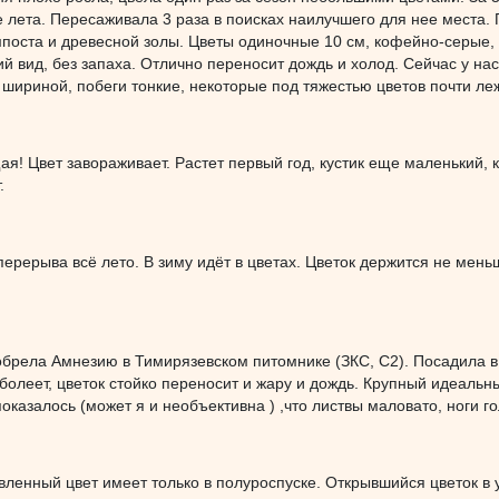
 лета. Пересаживала 3 раза в поисках наилучшего для нее места.
поста и древесной золы. Цветы одиночные 10 см, кофейно-серые, о
й вид, без запаха. Отлично переносит дождь и холод. Сейчас у нас
 шириной, побеги тонкие, некоторые под тяжестью цветов почти ле
я! Цвет завораживает. Растет первый год, кустик еще маленький, 
.
перерыва всё лето. В зиму идёт в цветах. Цветок держится не мен
брела Амнезию в Тимирязевском питомнике (ЗКС, С2). Посадила в
 болеет, цветок стойко переносит и жару и дождь. Крупный идеальны
показалось (может я и необъективна ) ,что листвы маловато, ноги 
явленный цвет имеет только в полуроспуске. Открывшийся цветок в 