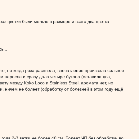
аз цветки были мельче в размере и всего два цветка
ь...
ого, но когда роза расцвела, впечатление произвела сильное.
м наросла и сразу дала четыре бутона (оставила два,
ету между Koko Loco и Stainless Steel. аромата нет, но
ни, ничем не болеет (обработку от болезней в этом году ещё
 года 2-3 ветки не более 40 см. Болеет ЧП без обработки во