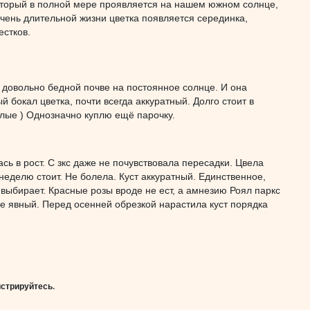
который в полной мере проявляется на нашем южном солнце,
е очень длительной жизни цветка появляется серединка,
естков.
 довольно бедной почве на постоянное солнце. И она
й бокал цветка, почти всегда аккуратный. Долго стоит в
голые ) Однозначно куплю ещё парочку.
ь в рост. С зкс даже не почувствовала пересадки. Цвела
 неделю стоит. Не болела. Куст аккуратный. Единственное,
выбирает. Красные розы вроде не ест, а амнезию Роял паркс
не явный. Перед осенней обрезкой нарастила куст порядка
истрируйтесь
.