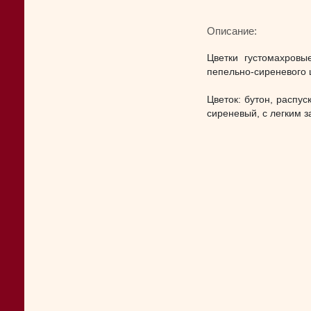
Описание:
Цветки густомахровы
пепельно-сиреневого ц
Цветок: бутон, распу
сиреневый, с легким 