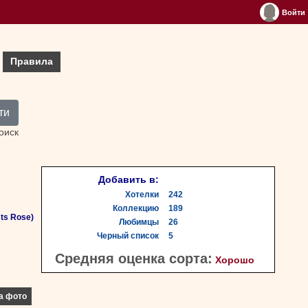
Войти
Правила
ти
оиск
Добавить в:
Хотелки
242
Коллекцию
189
ts Rose)
Любимцы
26
Черный список
5
Средняя оценка сорта:
Хорошо
а фото