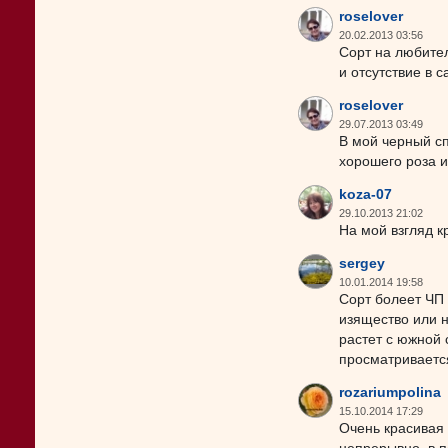
roselover
20.02.2013 03:56
Сорт на любител
и отсутствие в 
roselover
29.07.2013 03:49
В мой черный сп
хорошего роза и
koza-07
29.10.2013 21:02
На мой взгляд к
sergey
10.01.2014 19:58
Сорт болеет ЧП 
изящество или н
растет с южной
просматривается
rozariumpolina
15.10.2014 17:29
Очень красивая 