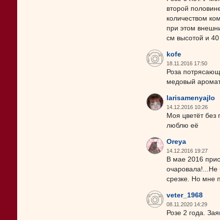
второй половине
количеством ком
при этом внешни
см высотой и 40
kofe
18.11.2016 17:50
Роза потрясающа
медовый аромат
larisamenyajlo
14.12.2016 10:26
Моя цветёт без 
люблю её
Oreya
14.12.2016 19:27
В мае 2016 прио
очаровала!...Не
срезке. Но мне 
veter_1968
08.11.2020 14:29
Розе 2 года. За