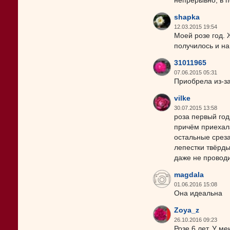
непрерывно, в 
shapka
12.03.2015 19:54
Моей розе год. 
получилось и на
31011965
07.06.2015 05:31
Приобрела из-за
vilke
30.07.2015 13:58
роза первый год
причём приехала
остальные среза
лепестки твёрды
даже не провод
magdala
01.06.2016 15:08
Она идеальна
Zoya_z
26.10.2016 09:23
Розе 6 лет. У м