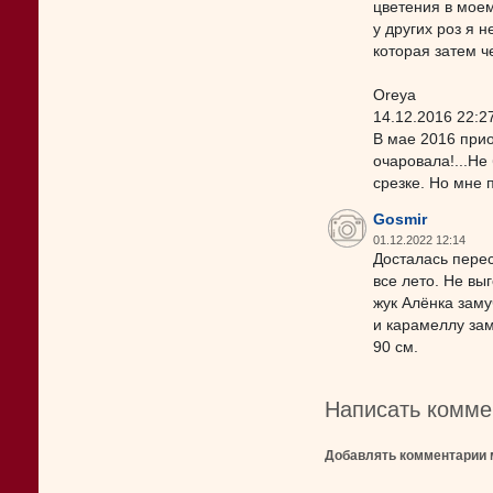
цветения в моем
у других роз я 
которая затем ч
Oreya
14.12.2016 22:2
В мае 2016 прио
очаровала!...Не
срезке. Но мне 
Gosmir
01.12.2022 12:14
Досталась перес
все лето. Не вы
жук Алёнка заму
и карамеллу зам
90 см.
Написать комме
Добавлять комментарии 