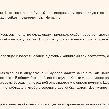
я. Цвет сначала необычный, впоследствии выгорающий до грязного
саду пройдет незамеченным. Не пахнет.
исок сорт попал по следующим причинам: слабо нарастает, цветок
з себя не представляет. Попробую убрать с полного солнца, и, если
расавица! И болеет наравне с другими чайниками при соответствую
как правило к концу сезона. Зиму переносит тоже не ахти как. Ценю
ежность. В общем без нее было бы скучно. Кстати многое может з
 стороны беседки, а перед ней открывается маленькая полянка. Ц
, не наблюдал я чтобы в середине цветка был шарик. Цвет меняе
роза, цвет не обычный, форма цветка и строение куста очень крас