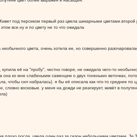
полутени цвет более выражен и насыщен.
Живет под персиком первый раз цвела шикарными цветами.второй р
 этом все.ну и по цвету не то что ожидала
 необычного цвета, очень хотела ее, но совершенно разочаровалас
, купила её на "пробу", честно говоря, не ожидала чего-то необычн
 она ко мне слабеньким саженцем о двух тоненьких веточках, пото
ла, чтобы сил набралась). я бы её описала как что-то среднее по цв
е, словно восковые. у меня на дожди не реагирует, живёт в полуте
ила)
еня плохо росла, цвела один раз за сезон небольшими цветами. За 3