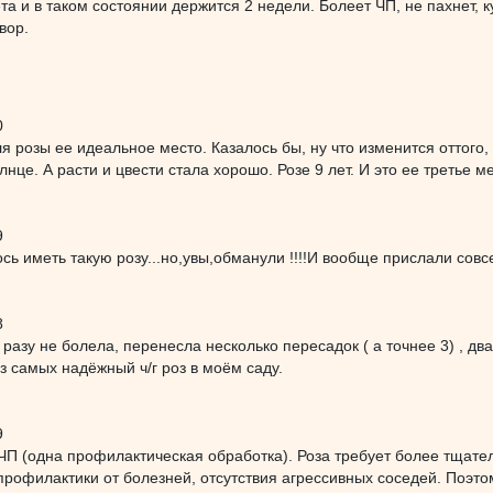
та и в таком состоянии держится 2 недели. Болеет ЧП, не пахнет, к
вор.
0
ля розы ее идеальное место. Казалось бы, ну что изменится оттого,
лнце. А расти и цвести стала хорошо. Розе 9 лет. И это ее третье м
9
сь иметь такую розу...но,увы,обманули !!!!И вообще прислали совс
8
разу не болела, перенесла несколько пересадок ( а точнее 3) , дв
з самых надёжный ч/г роз в моём саду.
9
ЧП (одна профилактическая обработка). Роза требует более тщате
 профилактики от болезней, отсутствия агрессивных соседей. Поэт