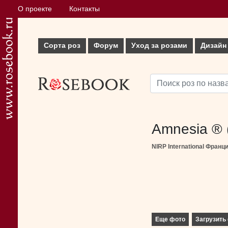
О проекте
Контакты
Сорта роз
Форум
Уход за розами
Дизайн
Amnesia ® (
NIRP International Франци
Еще фото
Загрузить 