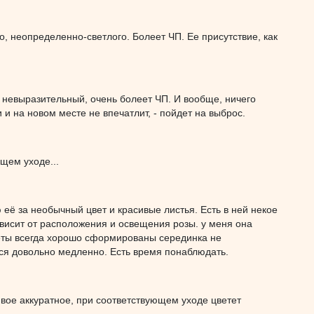
, неопределенно-светлого. Болеет ЧП. Ее присутствие, как
 невыразительный, очень болеет ЧП. И вообще, ничего
 и на новом месте не впечатлит, - пойдет на выброс.
щем уходе...
 её за необычный цвет и красивые листья. Есть в ней некое
ависит от расположения и освещения розы. у меня она
веты всегда хорошо сформированы серединка не
тся довольно медленно. Есть время понаблюдать.
ивое аккуратное, при соответствующем уходе цветет