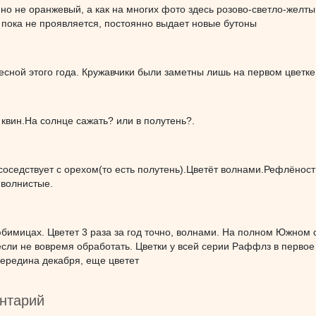
 но не оранжевый, а как на многих фото здесь розово-светло-желт
 пока не проявляется, постоянно выдает новые бутоны
сной этого года. Кружавчики были заметны лишь на первом цветке,
 квин.На солнце сажать? или в полутень?.
соседствует с орехом(то есть полутень).Цветёт волнами.Рефлёнос
ж волнистые.
бимицах. Цветет 3 раза за год точно, волнами. На полном Южном с
если не вовремя обработать. Цветки у всей серии Раффлз в первое
середина декабря, еще цветет
нтарий