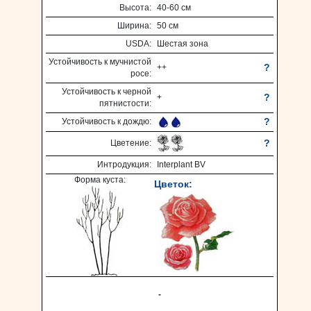
Высота:
40-60 см
Ширина:
50 см
USDA:
Шестая зона
Устойчивость к мучнистой
?
++
росе:
Устойчивость к черной
?
+
пятнистости:
?
Устойчивость к дождю:
?
Цветение:
Интродукция:
Interplant BV
Форма куста:
Цветок:
-