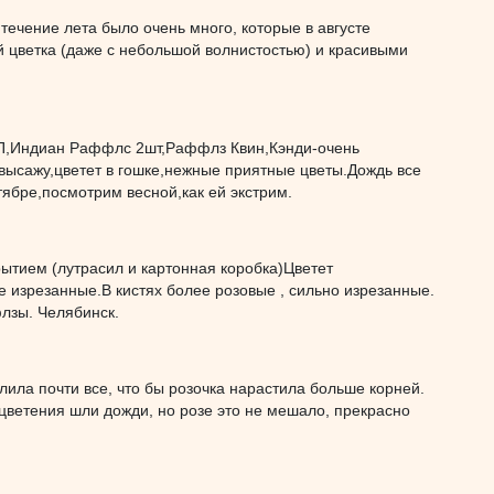
 течение лета было очень много, которые в августе
 цветка (даже с небольшой волнистостью) и красивыми
 ЧП,Индиан Раффлс 2шт,Раффлз Квин,Кэнди-очень
высажу,цветет в гошке,нежные приятные цветы.Дождь все
тябре,посмотрим весной,как ей экстрим.
рытием (лутрасил и картонная коробка)Цветет
изрезанные.В кистях более розовые , сильно изрезанные.
лзы. Челябинск.
лила почти все, что бы розочка нарастила больше корней.
цветения шли дожди, но розе это не мешало, прекрасно