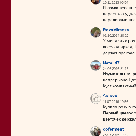
16.11.2013 03:54
Розочка весенне
перестала удал
переливами цвет
RozaMimoza
01.10.2014 20:27
У меня этих ро
веселая,яркая,
держат прекрасн
Natali47
24.06.2016 21:15
Изумительная ро
непрерывно.Цве
Куст компактный
Soloxa
11.07.2016 19:56
Купила розу в к
Первый цветок о
цветочек держал
coferment
28.07.2016 17:40