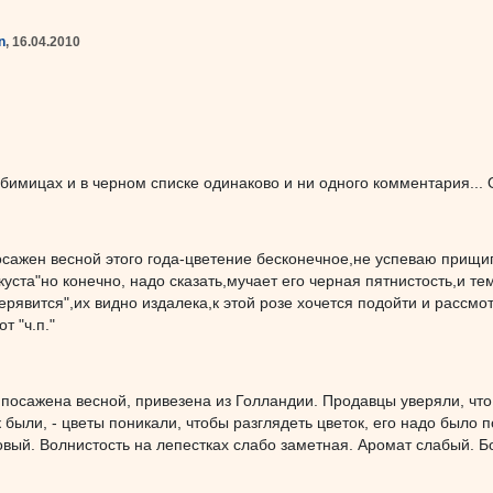
n
, 16.04.2010
бимицах и в черном списке одинаково и ни одного комментария... О
осажен весной этого года-цветение бесконечное,не успеваю прищип
уста"но конечно, надо сказать,мучает его черная пятнистость,и т
ерявится",их видно издалека,к этой розе хочется подойти и рассмо
т "ч.п."
 посажена весной, привезена из Голландии. Продавцы уверяли, что 
к были, - цветы поникали, чтобы разглядеть цветок, его надо было п
овый. Волнистость на лепестках слабо заметная. Аромат слабый. Б