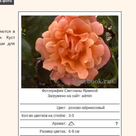
а фото
яются в
. Куст
оши для
Фотография Светланы Яркиной
Загружено на сайт: admin
Цвет:
розово-абрикосовый
Кол-во цветков на стебле:
3-5
?
Аромат:
Размер цветка:
6-8 см