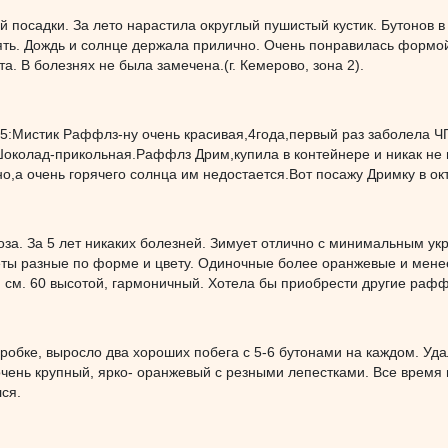
й посадки. За лето нарастила округлый пушистый кустик. Бутонов в
ять. Дождь и солнце держала прилично. Очень понравилась формой
а. В болезнях не была замечена.(г. Кемерово, зона 2).
з 5:Мистик Раффлз-ну очень красивая,4года,первый раз заболела
Шоколад-прикольная.Раффлз Дрим,купила в контейнере и никак не 
о,а очень горячего солнца им недостается.Вот посажу Дримку в ок
за. За 5 лет никаких болезней. Зимует отлично с минимальным ук
ты разные по форме и цвету. Одиночные более оранжевые и менее 
 см. 60 высотой, гармоничный. Хотела бы приобрести другие рафф
оробке, выросло два хороших побега с 5-6 бутонами на каждом. Уда
чень крупный, ярко- оранжевый с резными лепестками. Все время 
ся.