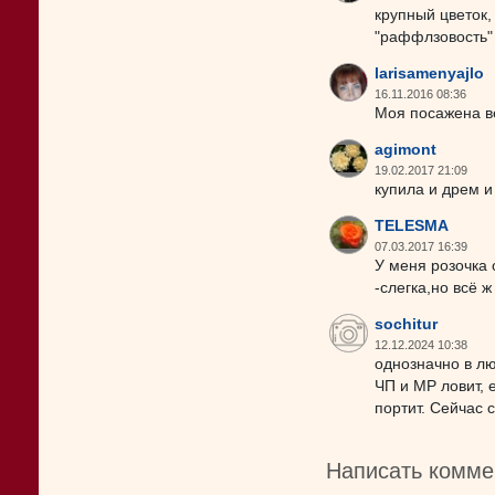
крупный цветок,
"раффлзовость"
larisamenyajlo
16.11.2016 08:36
Моя посажена ве
agimont
19.02.2017 21:09
купила и дрем и
TELESMA
07.03.2017 16:39
У меня розочка 
-слегка,но всё 
sochitur
12.12.2024 10:38
однозначно в лю
ЧП и МР ловит, 
портит. Сейчас 
Написать комме