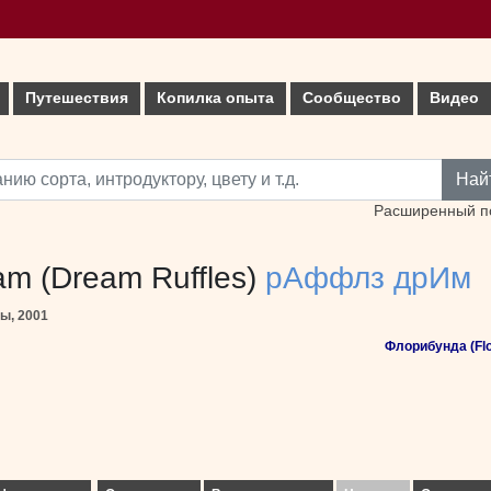
Путешествия
Копилка опыта
Сообщество
Видео
Най
Расширенный п
am (Dream Ruffles)
рАффлз дрИм
ды, 2001
Флорибунда (Flo