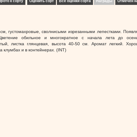
фото к сорту
Оценить сорт
Все оценки сорта
Награды
Отмечен н
 см, густомахровые, сволнисыми изрезанными лепестками. Появл
Цветение обильное и многократное с начала лета до осени
стый, листка глянцевая, высота 40-50 см. Аромат легкий. Хор
а клумбах и в контейнерах. (INT)