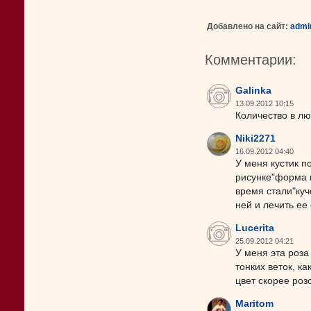
Добавлено на сайт:
admi
Комментарии:
Galinka
13.09.2012 10:15
Количество в лю
Niki2271
16.09.2012 04:40
У меня кустик п
рисунке"форма к
время стали"куч
ней и лечить ее о
Lucerita
25.09.2012 04:21
У меня эта роза
тонких веток, ка
цвет скорее роз
Maritom