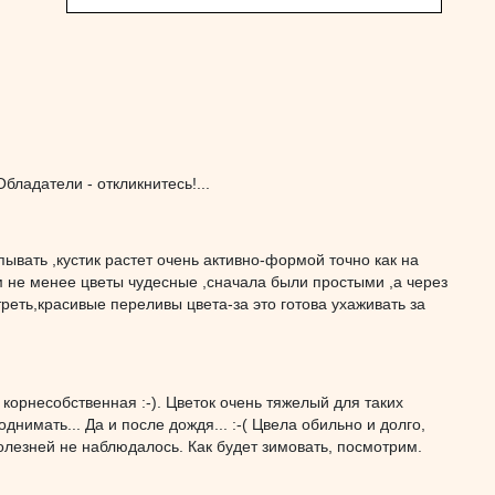
бладатели - откликнитесь!...
ывать ,кустик растет очень активно-формой точно как на
ем не менее цветы чудесные ,сначала были простыми ,а через
треть,красивые переливы цвета-за это готова ухаживать за
корнесобственная :-). Цветок очень тяжелый для таких
однимать... Да и после дождя... :-( Цвела обильно и долго,
олезней не наблюдалось. Как будет зимовать, посмотрим.