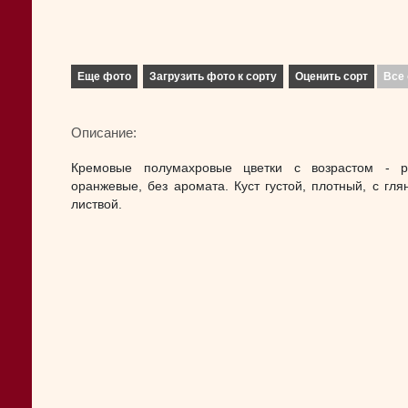
Еще фото
Загрузить фото к сорту
Оценить сорт
Все 
Описание:
Кремовые полумахровые цветки с возрастом - р
оранжевые, без аромата. Куст густой, плотный, с гля
листвой.