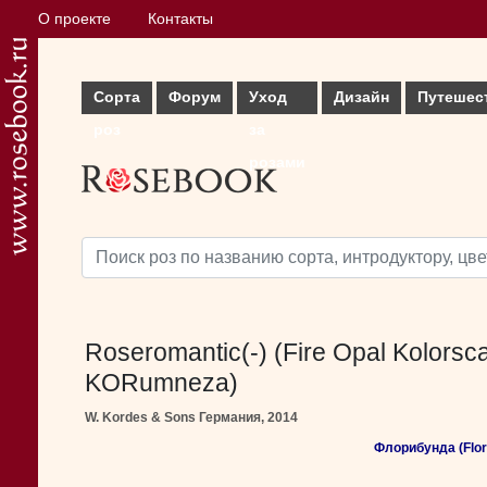
О проекте
Контакты
Сорта
Форум
Уход
Дизайн
Путешес
роз
за
розами
Roseromantic(-) (Fire Opal Kolorsc
KORumneza)
W. Kordes & Sons Германия, 2014
Флорибунда (Flor