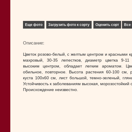
Еще фото
Загрузить фото к сорту
Оценить сорт
Все 
Описание:
Цветок розово-белый, с желтым центром и красными к
махровый, 30-35 лепестков, диаметр цветка 9-11
высоким центром, обладает легким ароматом. Цв
обильное, повторное. Высота растения 60-100 см, 
куста 100х60 см, лист большой, темно-зеленый, глян
Устойчивость к заболеваниям высокая, морозостойкий с
Происхождение неизвестно.