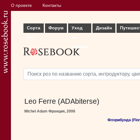
О проекте
Контакты
Сорта
Форум
Уход
Дизайн
Путешес
роз
за
розами
Leo Ferre (ADAbiterse)
Michel Adam Франция, 2006
Флорибунда (Flor