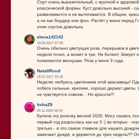
Сорт очень выразительный, с крупной и здорово
классической формы. Куст довольно высокий - са
разваливается и не вытягивается. В общем, крас
а не как бордюр или фон. Растёт у меня перед Г
этим сортом довольна.
elena142142
19.04.2017 07:38
Очень обильно цветущая роза, перерывов в цветен
недели точно, а может и три. Не болеет. Зимует о
появляются веснушки. Роза у меня 3 года.
NataliRoud
15.07.2017 15:28
Неделю любуюсь цветением этой красавицы! Один
побеги сильные, крепкие, хорошо держат цветы. 
не чувствуется совсем... Но красота!!!
Ircha29
05.11.2020 09:19
Купила эту розочку весной 2020. Могу сказать тол
первый год разрослась как на 3 :) во-вторых - о
третьих - и это самое главное для нашего дождли
замечает дождя, и держится до трех недель!!!! О