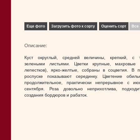
Еще фото
Загрузить фото к сорту
Оценить сорт
Все 
Описание:
Куст округлый, средней величины, крепкий, с 
зелеными листьями. Цветки крупные, махровые 
лепестков), ярко-желтые, собраны в соцветия. В 
роспуске показывают серединку. Цветение обил
продолжительное, практически непрерывное с и
сентября. Роза довольно неприхотлива, подход
создания бордюров и рабаток.