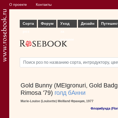
О проекте
Контакты
Сорта
Форум
Уход
Дизайн
Путешес
роз
за
розами
Gold Bunny (MEIgronuri, Gold Badg
Rimosa '79)
голд бАнни
Marie-Louise (Louisette) Meilland Франция, 1977
Флорибунда (Flor