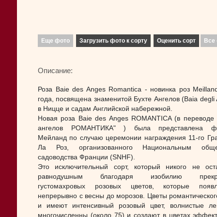
Еще фото
Загрузить фото к сорту
Оценить сорт
Все 
Описание:
Роза Baie des Anges Romantica - новинка роз Meillan
года, посвящена знаменитой Бухте Ангелов (Baia degli 
в Ницце и садам Английской набережной.
Новая роза Baie des Anges ROMANTICA (в переводе 
ангелов РОМАНТИКА" ) была представлена ф
Мейланд по случаю церемонии награждения 11-го Гр
Ла Роз, организованного Национальным обще
садоводства Франции (SNHF).
Это исключительный сорт, который никого не ост
равнодушным благодаря изобилию прекр
густомахровых розовых цветов, которые появл
непрерывно с весны до морозов. Цветы романтическог
и имеют интенсивный розовый цвет, волнистые ле
многочисленны (около 75) и создают в цветах эффект