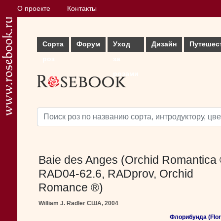
О проекте
Контакты
Сорта
Форум
Уход
Дизайн
Путешес
роз
за
розами
Baie des Anges (Orchid Romantica 
RAD04-62.6, RADprov, Orchid
Romance ®)
William J. Radler США, 2004
Флорибунда (Flor