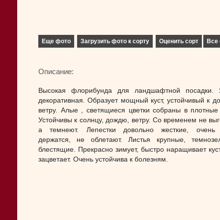
Еще фото
Загрузить фото к сорту
Оценить сорт
Все 
Описание:
Высокая флорибунда для ландшафтной посадки. 
декоративная. Образует мощный куст, устойчивый к д
ветру. Алые , светящиеся цветки собраны в плотные 
Устойчивы к солнцу, дождю, ветру. Со временем не выг
а темнеют. Лепестки довольно жесткие, очень 
держатся, не облетают. Листья крупные, темнозе
блестящие. Прекрасно зимует, быстро наращивает куст
зацветает. Очень устойчива к болезням.