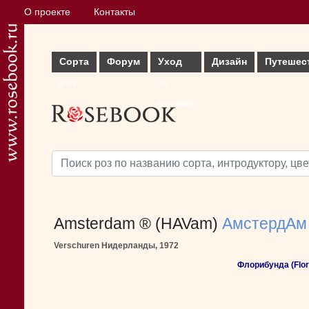
О проекте
Контакты
Сорта
Форум
Уход
Дизайн
Путешес
роз
за
розами
Amsterdam ® (HAVam)
АмстердАм
Verschuren Нидерланды, 1972
Флорибунда (Flor