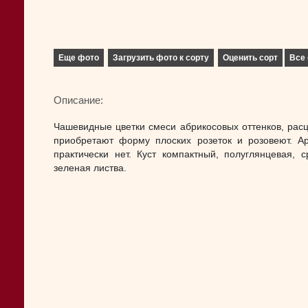
Еще фото
Загрузить фото к сорту
Оценить сорт
Все 
Описание:
Чашевидные цветки смеси абрикосовых оттенков, расц
приобретают форму плоских розеток и розовеют. А
практически нет. Куст компактный, полуглянцевая, с
зеленая листва.