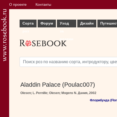
О проекте
Контакты
Сорта
Форум
Уход
Дизайн
Путешес
роз
за
розами
Aladdin Palace (Poulac007)
Olesen; L. Pernille; Olesen; Mogens N. Дания, 2002
Флорибунда (Flor