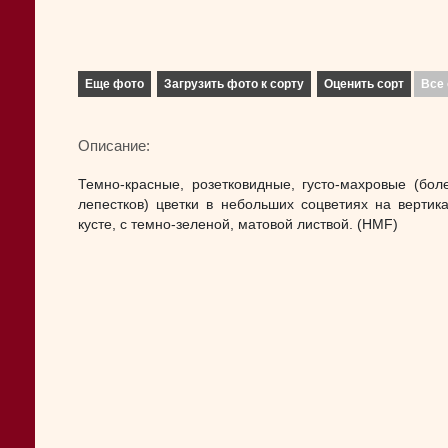
Еще фото
Загрузить фото к сорту
Оценить сорт
Все 
Описание:
Темно-красные, розетковидные, густо-махровые (бол
лепестков) цветки в небольших соцветиях на вертик
кусте, с темно-зеленой, матовой листвой. (HMF)