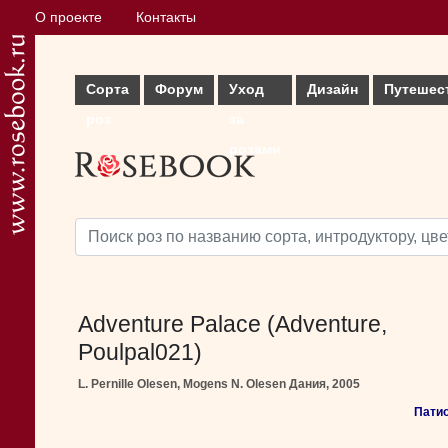
О проекте
Контакты
Сорта
Форум
Уход
Дизайн
Путешес
роз
за
розами
Adventure Palace (Adventure,
Poulpal021)
L. Pernille Olesen, Mogens N. Olesen Дания, 2005
Патио