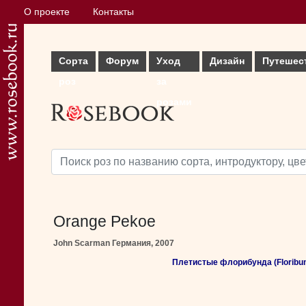
О проекте
Контакты
Сорта
Форум
Уход
Дизайн
Путешес
роз
за
розами
Orange Pekoe
John Scarman Германия, 2007
Плетистые флорибунда (Floribund