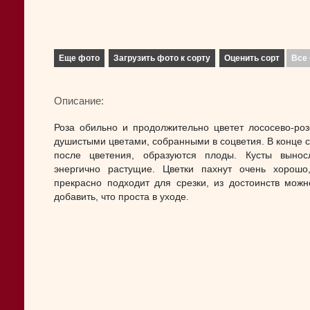
Еще фото
Загрузить фото к сорту
Оценить сорт
Все 
Описание:
Роза обильно и продолжительно цветет лососево-ро
душистыми цветами, собранными в соцветия. В конце с
после цветения, образуются плоды. Кусты вынос
энергично растущие. Цветки пахнут очень хорошо
прекрасно подходит для срезки, из достоинств мож
добавить, что проста в уходе.