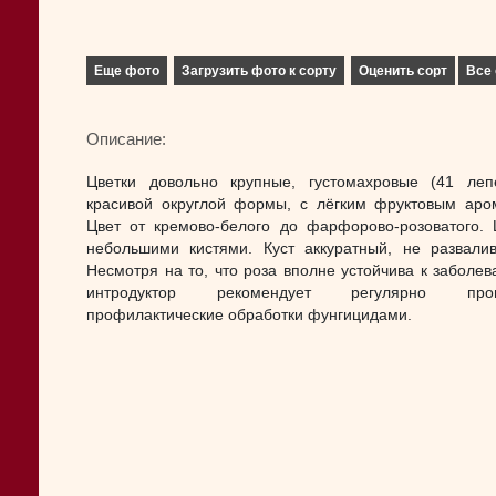
Еще фото
Загрузить фото к сорту
Оценить сорт
Все 
Описание:
Цветки довольно крупные, густомахровые (41 лепе
красивой округлой формы, с лёгким фруктовым аро
Цвет от кремово-белого до фарфорово-розоватого. 
небольшими кистями. Куст аккуратный, не развалив
Несмотря на то, что роза вполне устойчива к заболев
интродуктор рекомендует регулярно пров
профилактические обработки фунгицидами.