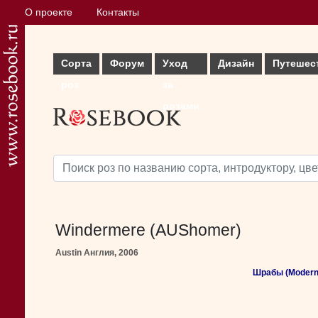
О проекте
Контакты
Сорта
Форум
Уход
Дизайн
Путешес
роз
за
розами
Windermere (AUShomer)
Austin Англия, 2006
Шрабы (Modern