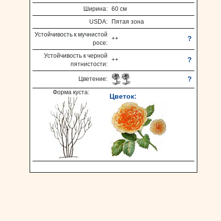
Ширина:
60 см
USDA:
Пятая зона
Устойчивость к мучнистой
?
++
росе:
Устойчивость к черной
?
++
пятнистости:
?
Цветение:
Форма куста:
Цветок: