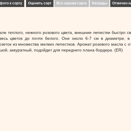
фото к сорту
Оценить сорт
Все оценки сорта
Награды
Отмечен н
чале теплого, нежного розового цвета, внешние лепестки быстро св
весь цветок до почти белого. Они около 6-7 см в диаметре, 
озеток из множества мелких лепестков. Аромат розового масла с о
шой, аккуратный, подойдет для переднего плана бордера. (ER)