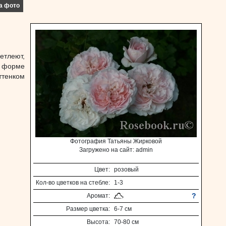
а фото
етлеют,
в форме
ттенком
Фотография Татьяны Жирковой
Загружено на сайт: admin
Цвет:
розовый
Кол-во цветков на стебле:
1-3
?
Аромат:
Размер цветка:
6-7 см
Высота:
70-80 см