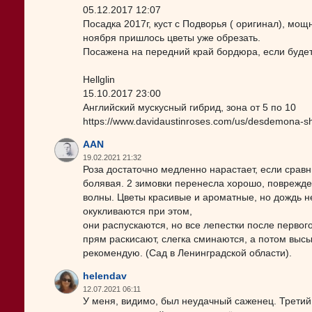
05.12.2017 12:07
Посадка 2017г, куст с Подворья ( оригинал), мо
ноября пришлось цветы уже обрезать.
Посажена на передний край бордюра, если будет
Hellglin
15.10.2017 23:00
Английский мускусный гибрид, зона от 5 по 10
https://www.davidaustinroses.com/us/desdemona-s
AAN
19.02.2021 21:32
Роза достаточно медленно нарастает, если сравн
болявая. 2 зимовки перенесла хорошо, поврежд
волны. Цветы красивые и ароматные, но дождь н
окукливаются при этом,
они распускаются, но все лепестки после первог
прям раскисают, слегка сминаются, а потом высы
рекомендую. (Сад в Ленинградской области).
helendav
12.07.2021 06:11
У меня, видимо, был неудачный саженец. Третий г