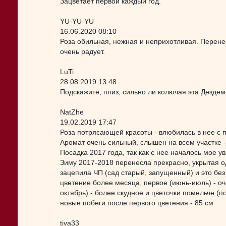
Зацветает первой каждый год.
YU-YU-YU
16.06.2020 08:10
Роза обильная, нежная и неприхотливая. Перенес
очень радует.
LuTi
28.08.2019 13:48
Подскажите, плиз, сильно ли колючая эта Дездемо
NatZhe
19.02.2019 17:47
Роза потрясающей красоты - влюбилась в нее с п
Аромат очень сильный, слышен на всем участке 
Посадка 2017 года, так как с нее началось мое у
Зиму 2017-2018 перенесла прекрасно, укрытая о
зацепила ЧП (сад старый, запущенный) и это без
цветение более месяца, первое (июнь-июль) - оч
октябрь) - более скудное и цветочки помельче (п
новые побеги после первого цветения - 85 см.
tiva33