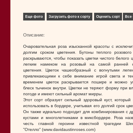
Еще фото
Загрузить фото к сорту
Оценить сорт
Все 
Описание:
Очаровательная роза изысканной красоты с исключи
долгим сроком цветения. Бутоны теплого розового
раскрываются, чтобы показать цветки чистого белого ц
легким намеком на розовый на самой ранней с
цветения. Цветок чашеобразный с вогнутыми лепе
привлекающими к себе внимание игрой света и те
временем цветок раскрывается пошире и можно у
блеск тычинок внутри. Цветки не теряют форму при в
погоде и имеют сильный аромат мирры.
Этот сорт образует сильный здоровый куст, который
использовать в бордере, учитывая его долгий срок цве
Он также идеально подходит для комбинирования с д
кустами и многолетниками в миксбордере. Роза наз
честь главной героини известной трагедии Шек
"Отелло" (www.davidaustinroses.com)