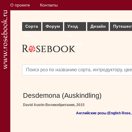
О проекте
Контакты
Сорта
Форум
Уход
Дизайн
Путешес
роз
за
розами
Desdemona (Auskindling)
David Austin Великобритания, 2015
Английские розы (English Rose, 