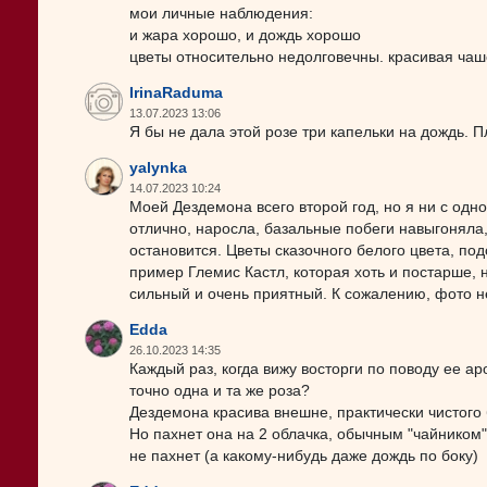
мои личные наблюдения:
и жара хорошо, и дождь хорошо
цветы относительно недолговечны. красивая чаш
IrinaRaduma
13.07.2023 13:06
Я бы не дала этой розе три капельки на дождь. П
yalynka
14.07.2023 10:24
Моей Дездемона всего второй год, но я ни с одн
отлично, наросла, базальные побеги навыгоняла,
остановится. Цветы сказочного белого цвета, по
пример Глемис Кастл, которая хоть и постарше, 
сильный и очень приятный. К сожалению, фото не
Edda
26.10.2023 14:35
Каждый раз, когда вижу восторги по поводу ее ар
точно одна и та же роза?
Дездемона красива внешне, практически чистого 
Но пахнет она на 2 облачка, обычным "чайником"
не пахнет (а какому-нибудь даже дождь по боку)