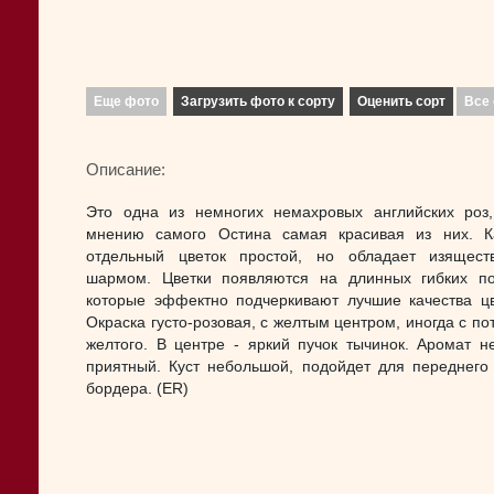
Еще фото
Загрузить фото к сорту
Оценить сорт
Все 
Описание:
Это одна из немногих немахровых английских роз
мнению самого Остина самая красивая из них. 
отдельный цветок простой, но обладает изящес
шармом. Цветки появляются на длинных гибких по
которые эффектно подчеркивают лучшие качества цв
Окраска густо-розовая, с желтым центром, иногда с по
желтого. В центре - яркий пучок тычинок. Аромат н
приятный. Куст небольшой, подойдет для переднего
бордера. (ER)