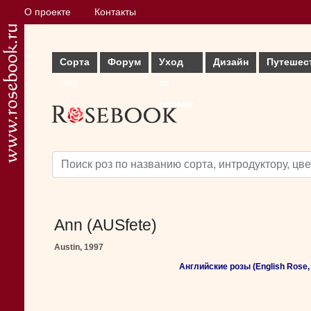
О проекте
Контакты
Сорта
Форум
Уход
Дизайн
Путешес
роз
за
розами
Ann (AUSfete)
Austin, 1997
Английские розы (English Rose, 