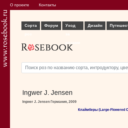
О проекте
Контакты
Сорта
Форум
Уход
Дизайн
Путешес
роз
за
розами
Ingwer J. Jensen
Ingwer J. Jensen Германия, 2009
Клаймберы (Large-Flowered C