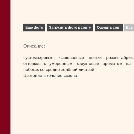
Еще фото
Загрузить фото к сорту
Оценить сорт
Все 
Описание:
Густомахровые, чашевидные цветки розово-абрик
оттенков с умеренным, фруктовым ароматом на 
побегах со средне-зелёной листвой.
Цветение в течение сезона.