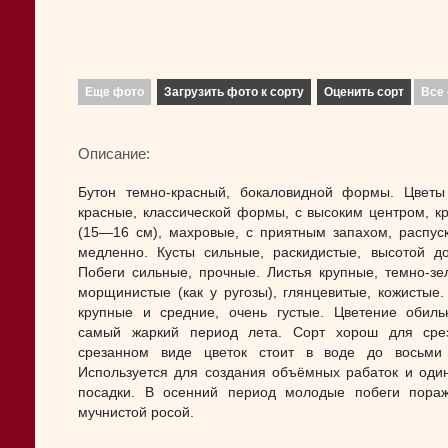
Еще фото
Загрузить фото к сорту
Оценить сорт
Все 
Описание:
Бутон темно-красный, бокаловидной формы. Цветы
красные, классической формы, с высоким центром, к
(15—16 см), махровые, с приятным запахом, распус
медленно. Кусты сильные, раскидистые, высотой д
Побеги сильные, прочные. Листья крупные, темно-зе
морщинистые (как у ругозы), глянцевитые, кожистые
крупные и средние, очень густые. Цветение обиль
самый жаркий период лета. Сорт хорош для сре
срезанном виде цветок стоит в воде до восьми
Используется для создания объёмных рабаток и оди
посадки. В осенний период молодые побеги пора
мучнистой росой.