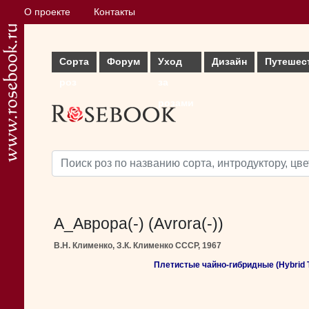
О проекте
Контакты
Сорта
Форум
Уход
Дизайн
Путешес
роз
за
розами
A_Аврора(-) (Avrora(-))
В.Н. Клименко, З.К. Клименко СССР, 1967
Плетистые чайно-гибридные (Hybrid Te