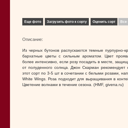
Еще фото
Загрузить фото к сорту
Оценить сорт
Все 
Описание:
Из черных бутонов распускаются темные пурпурно-к
бархатные цветы с сильным ароматом. Цвет прояв
более интенсивно, если розу посадить в месте, защи
от полуденного солнца. Джон Скарман рекомендует 
этот сорт по 3-5 шт в сочетании с белыми розами, на
White Wings. Роза подходит для выращивания в конте
Цветение волнами в течение сезона. (HMF, givena.ru)