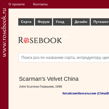
О проекте
Контакты
Сорта
Форум
Уход
Дизайн
Путешес
роз
за
розами
Scarman's Velvet China
John Scarman Германия, 1998
Китайские/бенгальские (China/B