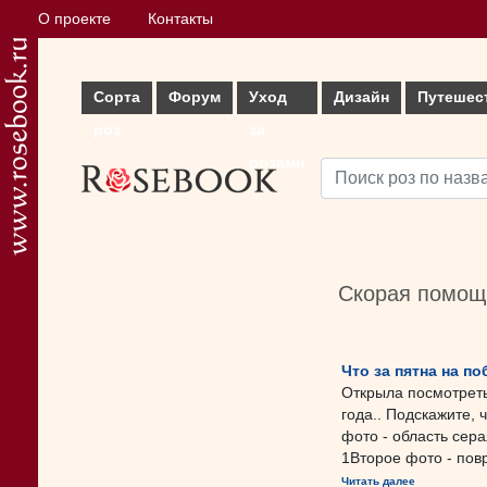
О проекте
Контакты
Сорта
Форум
Уход
Дизайн
Путешес
роз
за
розами
Скорая помощ
Что за пятна на по
Открыла посмотреть
года.. Подскажите, 
фото - область сера
1Второе фото - повр
Читать далее