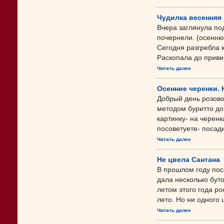
Чудилка весенняя
Вчера заглянула по
почернели. (осенню
Сегодня разгребла к
Раскопала до привив
Читать далее
Осенние черенки. 
Добрый день розово
методом буритто до
картинку- на черенк
посоветуете- посад
Читать далее
Не цвела Сантана
В прошлом году пос
дала несколько бут
летом этого года р
лето. Но ни одного 
Читать далее