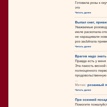
Готовила розы к оку
это
Читать далее
Выпал снег, приви
Уважаемые розоводы,
июле раскопала-отк
не наращивали новы
роз засЫпала привив
Читать далее
Врагов надо знать
Правда есть у меня
Эта пакость весной
полноценного перво
продовольственную 
...
Метки:
розанный 
Читать далее
При осенней посад
Помогите пожалуйст