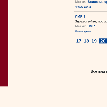
Метки:
Болезни
,
в
Читать далее
ЛМР ?
Здравствуйте, посм
Метки:
ЛМР
Читать далее
17
18
19
20
Все прав