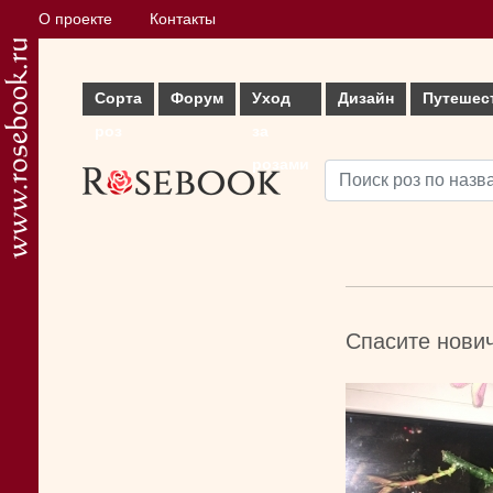
О проекте
Контакты
Сорта
Форум
Уход
Дизайн
Путешес
роз
за
розами
Спасите нович