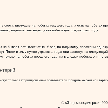
ть сорта, цветущие на побегах текущего года, а есть на побегах пр
цветет, параллельно наращивая побеги для следующего года.
з не бывает, есть плетистые. У вас, по-видимому, посажены одно
етут. Плети в зиму нужно укрывать, тогда они зацветут на следующий
ут только на побегах прошлого года, на молодых побегах они не цв
нтарий
могут только авторизированные пользователи.
Войдите на сайт
или
зарег
«Энциклопедия роз»
©
, 200