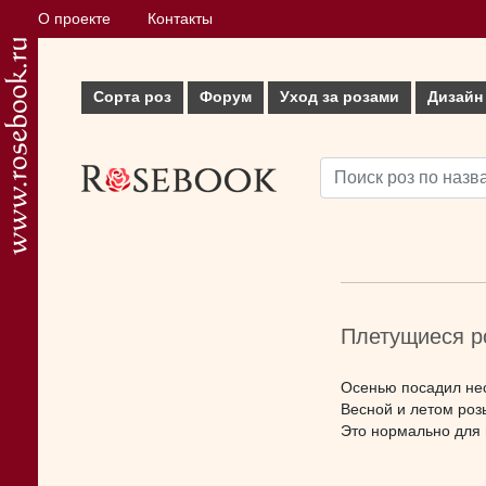
О проекте
Контакты
Сорта роз
Форум
Уход за розами
Дизайн
Плетущиеся р
Осенью посадил нес
Весной и летом розы
Это нормально для 