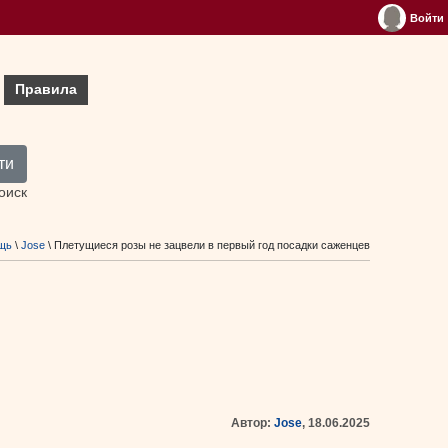
Войти
Правила
ти
оиск
щь
\
Jose
\ Плетущиеся розы не зацвели в первый год посадки саженцев
Автор:
Jose
, 18.06.2025