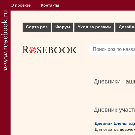
О проекте
Контакты
Сорта роз
Форум
Уход за розами
Дизайн
Дневники наши
Дневник учас
Дневник Елены са
Для ответов девоче