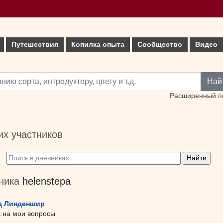
Путешествия
Копилка опыта
Сообщество
Видео
Най
Расширенный п
х участников
тника
helenstepa
д Линденшир
к на мои вопросы