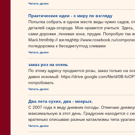
Читать далее
Практические идеи - с миру по взгляду
Попытка собрать в одном месте виды чужих садов, от
деталей сада-огорода. Мне нравится учиться. Здесь
сами дорожки ,теневая зона, прудик. Попробую так же.
Marii.htmlhttp:// взглядhttp://www.rosebook.ru/compo
поледорожка к беседкетутпод сливами
Читать далее
заказ роз на осень
По этому адресу продаются розы, заказ только на 
давно искомый. https://drive.google.com/file/d/0B
попробовать
Читать далее
Два лета сухих, два - мокрых.
С 2007 года я веду дневник погоды. Отмечаю дневну
максимальную в этот день. Градусник находится с с
кратенько описываю разные катаклизмы типа ураганов
Читать далее