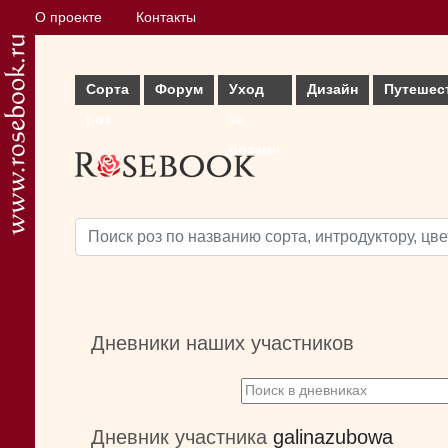
О проекте
Контакты
Сорта
Форум
Уход
Дизайн
Путешес
роз
за
розами
Дневники наших участников
Дневник участника
galinazubowa