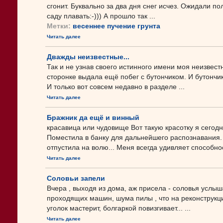
сгонит. Буквально за два дня снег исчез. Ожидали п
саду плавать:-))) А прошло так ...
Метки:
весеннее пучение грунта
Читать далее
Дважды неизвестные...
Так и не узнав своего истинного имени моя неизвестн
сторонке выдала ещё побег с бутончиком. И бутончи
И только вот совсем недавно в разделе ...
Читать далее
Бражник да ещё и винный
красавица или чудовище Вот такую красотку я сегод
Поместила в банку для дальнейшего распознавания. 
отпустила на волю... Меня всегда удивляет способнос
Читать далее
Соловьи запели
Вчера , выходя из дома, аж присела - соловья услыш
проходящих машин, шума пилы , что на реконструкции
уголок мастерит, болгаркой повизгивает... ...
Читать далее