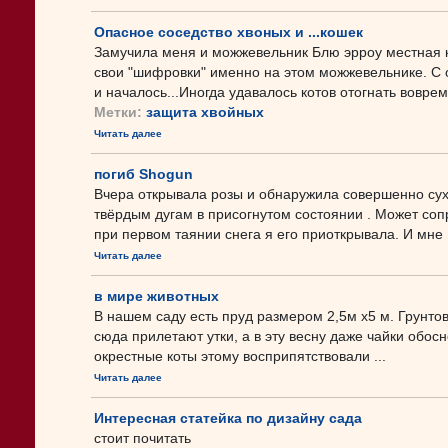
Опасное соседство хвоных и ...кошек
Замучила меня и можжевельник Блю эрроу местная 
свои "шифровки" именно на этом можжевельнике. С 
и началось...Иногда удавалось котов отогнать вовремя
Метки:
защита хвойных
Читать далее
погиб Shogun
Вчера открывала розы и обнаружила совершенно сух
твёрдым дугам в присогнутом состоянии . Может сопр
при первом таянии снега я его приоткрывала. И мне .
Читать далее
в мире животных
В нашем саду есть пруд размером 2,5м х5 м. Грунтов
сюда прилетают утки, а в эту весну даже чайки обос
окрестные коты этому восприпятствовали ...
Читать далее
Интересная статейка по дизайну сада
стоит почитать