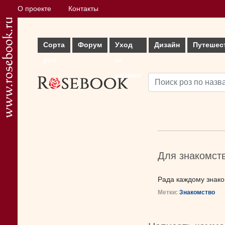
О проекте
Контакты
Сорта
Форум
Уход
Дизайн
Путешес
роз
за
розами
Для знакомст
Рада каждому знако
Метки:
Знакомство