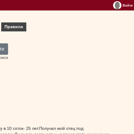
Войти
Правила
ти
оиск
ку в 10 соток- 25 лет.Получал мой отец под