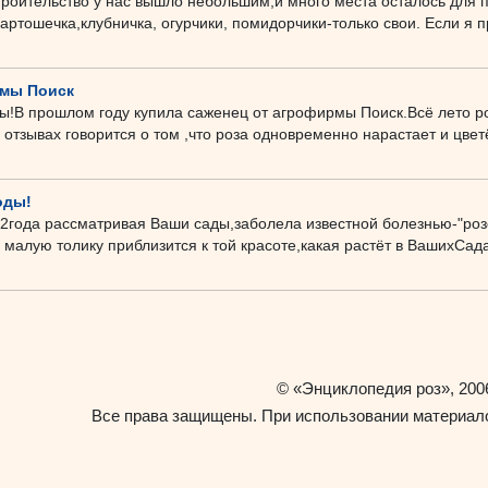
строительство у нас вышло небольшим,и много места осталось для 
артошечка,клубничка, огурчики, помидорчики-только свои. Если я п
рмы Поиск
!В прошлом году купила саженец от агрофирмы Поиск.Всё лето рос
 отзывах говорится о том ,что роза одновременно нарастает и цветёт
оды!
!2года рассматривая Ваши сады,заболела известной болезнью-"ро
 малую толику приблизится к той красоте,какая растёт в ВашихСад
«Энциклопедия роз»
©
, 200
Все права защищены. При использовании материало