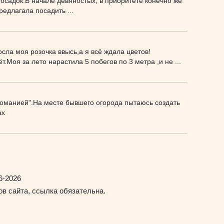
посадок.В начале девяностых, в приоритете конечно же
редлагала посадить ...
ла моя розочка ввысь,а я всё ждала цветов!
.Моя за лето нарастила 5 побегов по 3 метра ,и не ...
зоманией".На месте бывшего огорода пытаюсь создать
ах
6-2026
в сайта, ссылка обязательна.