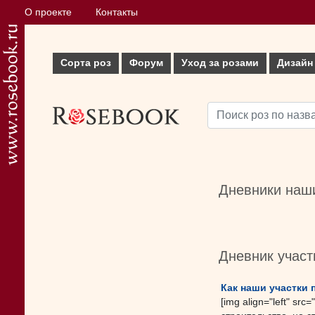
О проекте
Контакты
Сорта роз
Форум
Уход за розами
Дизайн
Дневники наши
Дневник учас
Как наши участки
[img align="left" s