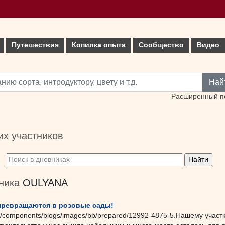
Путешествия
Копилка опыта
Сообщество
Видео
Най
Расширенный п
х участников
тника
OULYANA
 превращаются в розовые сады!
rc="/components/blogs/images/bb/prepared/12992-4875-5.Нашему участ