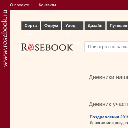
О проекте
Контакты
Сорта
Форум
Уход
Дизайн
Путешес
роз
за
розами
Дневники наши
Дневник учас
Поздравления 201
Дорогие мои,поздрав