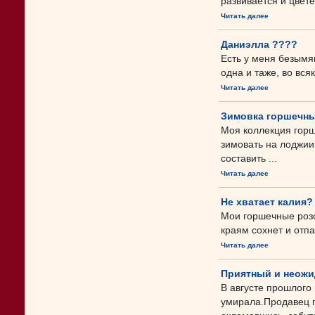
развивается и цвете
Читать далее
Даниэлла ????
Есть у меня безымян
одна и таже, во вся
Читать далее
Зимовка горшечны
Моя коллекция горш
зимовать на лоджии,
составить ...
Читать далее
Не хватает калия?
Мои горшечные розоч
краям сохнет и отпа
Читать далее
Приятный и неожи
В августе прошлого
умирала.Продавец п