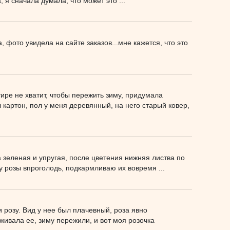
, я сначала думала, что может это ...
 фото увидела на сайте заказов...мне кажется, что это
ире не хватит, чтобы пережить зиму, придумала
 картон, пол у меня деревянный, на него старый ковер,
а зеленая и упругая, после цветения нижняя листва по
у розы впроголодь, подкармливаю их вовремя ...
розу. Вид у нее был плачевный, роза явно
ивала ее, зиму пережили, и вот моя розочка