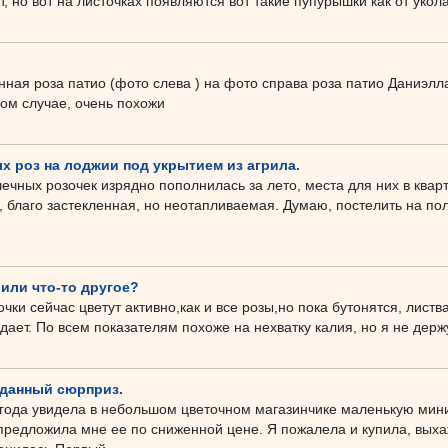
т, но вот на листочках появляются вот такие пупурышки как от укола
ная роза патио (фото слева ) на фото справа роза патио Даниэлла,
ком случае, очень похожи
х роз на лоджии под укрытием из агрила.
ечных розочек изрядно пополнилась за лето, места для них в кварт
 благо застекленная, но неотапливаемая. Думаю, постелить на пол
 или что-то другое?
ки сейчас цветут активно,как и все розы,но пока бутонятся, листв
дает. По всем показателям похоже на нехватку калия, но я не держ
данный сюрприз.
 года увидела в небольшом цветочном магазинчике маленькую мини 
редложила мне ее по сниженной цене. Я пожалела и купила, выхаж