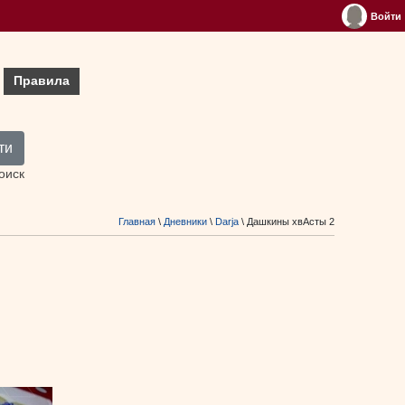
Войти
Правила
ти
оиск
Главная
\
Дневники
\
Darja
\ Дашкины хвАсты 2