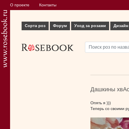
О проекте
Контакты
Сорта роз
Форум
Уход за розами
Дизайн
Дашкины хвАс
Опять я )))
Теперь со своими р