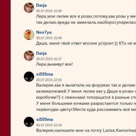
Darja
30.07.2015 15:08
Лера,мои лилии все в розах,потому,как розы у м
так делаю,вреда не замечала,наоборот,упарилас
Neo7ya
30.07.2015 15:48
Даша, меня твой ответ вполне устроит:)) КТо не в
Darja
30.07.2015 16:27
Лера,выживут все!
si555ma
30.07.2015 22:04
Валерия,как я вычитала на форумах так и делаю
калимагнезией.У меня лилии как у Даши в розах 
коробочки?) с семенами топорщатся в разные ст
У меня большими кочками разрастаются только 
первогодки цветут.Места куда рассаживать всё м
si555ma
30.07.2015 22:15
Валерия,напишите мне на почту Larisa.Kamorina