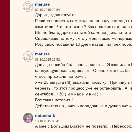
maruse
02.10.2015 22:54
Дарья , здравствуйте .
Решила написать вам сюда по поводу саженца от Н
заметили . Что это такое ? Как повлияет это на с
ВЫ же благодарите за такой саженец , значит эт
Спрашиваю по тому , что у меня такие же черны
Розу свою посадила 10 дней назад , из трех побе
maruse
03.10.2015 16:52
Даша , спасибо большое за советы . Я звонила в Н
следующую осень пришлют . Очень хотелось бы , 
чтобы прислали попозже .
Уже 25 августа (!!!) выслали посылку . Причину 
чернеть , то этот процесс уже не остановить . А
сентября , +30 ( и у нас и у них ) !
Вот такая история !
Действительно , очень порядочные и душевные ч
natasha-k
18.10.2015 08:41
А мне с Большим Братом не повезло... Пересорт