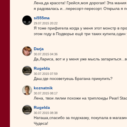
Лена,да красота! Грейся,моя дорогая! Эта мания
я радовалась и...пересорт-пересорт. Открыла я п
si555ma
29.07.2015 20:22
Я тоже прифигела когда у меня этот монстр в п
этом году в Подворье ещё три таких купила,оди
Darja
30.07.2015 04:36
Да,Лариса, вот и у меня уже мысль затариться...
Rugelda
30.07.2015 07:59
Даш,где посоветуешь Братана прикупить?
koznatnik
30.07.2015 08:17
Лена, твои лилии похожи на триплоиды Pearl Sta
Rugelda
30.07.2015 08:38
Наташа,спасибо за подсказку, покупала в магази
Чудеса!