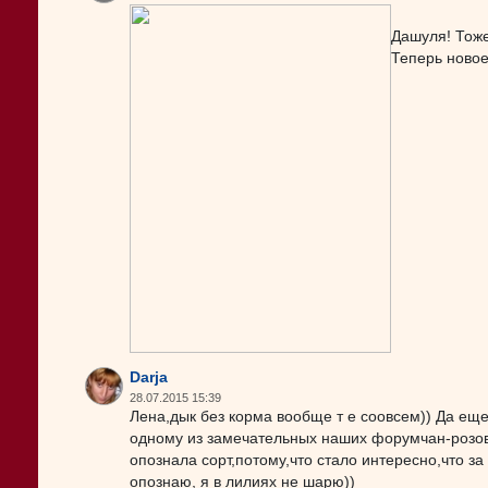
Дашуля! Тоже
Теперь новое
Darja
28.07.2015 15:39
Лена,дык без корма вообще т е соовсем)) Да еще
одному из замечательных наших форумчан-розово
опознала сорт,потому,что стало интересно,что за
опознаю, я в лилиях не шарю))