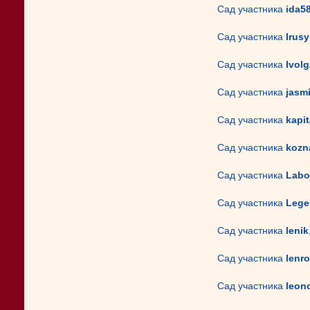
Сад участника
ida5
Сад участника
Irusy
Сад участника
Ivolg
Сад участника
jasm
Сад участника
kapit
Сад участника
kozn
Сад участника
Labo
Сад участника
Lege
Сад участника
lenik
Сад участника
lenr
Сад участника
leon