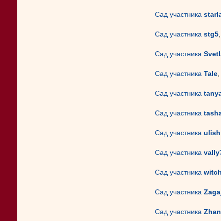
Сад участника
star
Сад участника
stg5
Сад участника
Svet
Сад участника
Tale
Сад участника
tany
Сад участника
tash
Сад участника
ulis
Сад участника
vally
Сад участника
witc
Сад участника
Zaga
Сад участника
Zhan