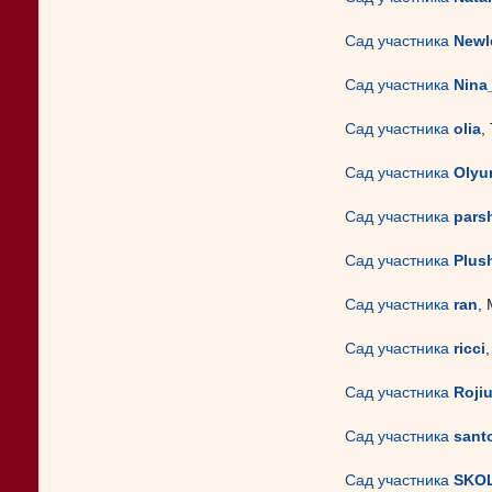
Сад участника
Newl
Сад участника
Nina
Сад участника
olia
,
Сад участника
Olyu
Сад участника
pars
Сад участника
Plus
Сад участника
ran
,
Сад участника
ricci
Сад участника
Roji
Сад участника
santo
Сад участника
SKO