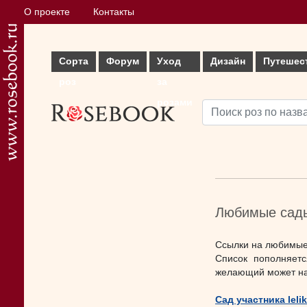
О проекте
Контакты
Сорта
Форум
Уход
Дизайн
Путешес
роз
за
розами
Любимые сады
Ссылки на любимые
Список пополняет
желающий может наз
Сад участника leli