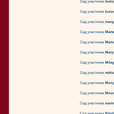
Сад участника
lsste
Сад участника
lusi
Сад участника
marg
Сад участника
Marl
Сад участника
Mart
Сад участника
Mary
Сад участника
Milag
Сад участника
mitta
Сад участника
Mong
Сад участника
Mou
Сад участника
nast
Сад участника
Nata