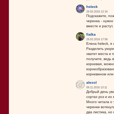
heleck
29.02.2016 12:16
Подскажите, пож
черенка - нужно
вместе и растут
fialka
29.02.2016 17:56
Елена heleck, я 
Разделить укоре
хватит места и 
получите, ведь 
корневая, можн
корнеобразован
корневином или 
alexol
09.11.2016 13:11
Добрый день ув
сортах роз и их
Много читала о 
черенки воткнул
два листика, но