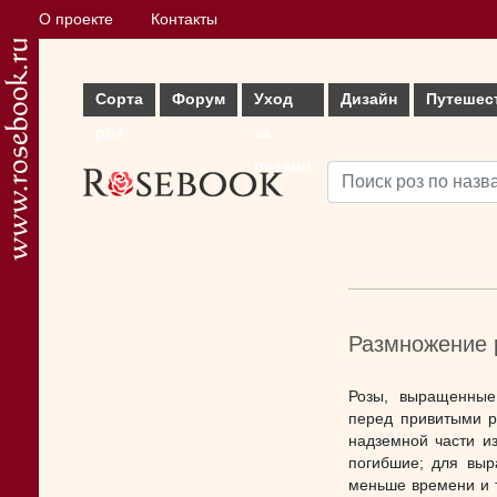
О проекте
Контакты
Сорта
Форум
Уход
Дизайн
Путешес
роз
за
розами
Размножение р
Розы, выращенные
перед привитыми р
надземной части и
погибшие; для выр
меньше времени и т