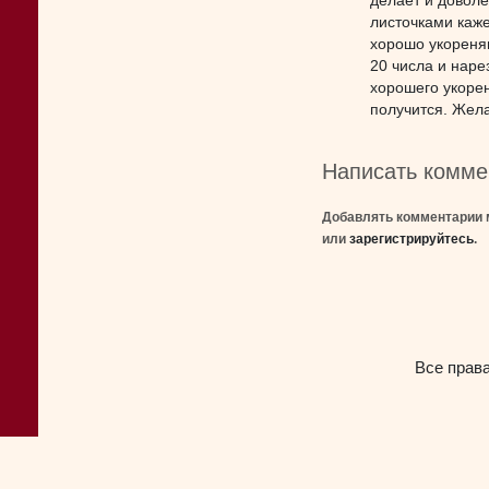
делает и довол
листочками каже
хорошо укореня
20 числа и наре
хорошего укорен
получится. Жела
Написать комме
Добавлять комментарии 
или
зарегистрируйтесь
.
Все прав