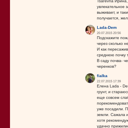
Tsarevna Ирина,
увлекательное з
выживает, и так
получается, жел
Lada-Dem
20.07.2015 20:56
Подскажите пожл
через сколько н
И как пересажив
среднюю почку 
В саду почва- ч
черенков?
fialka
22.07.2015 17:39
Елена Lada - De
грунт, и стараю
еще совсем слаб
порекомендовать
уже посадили. П
земли. Сажала и
хотя рекоменду
удачно прижили