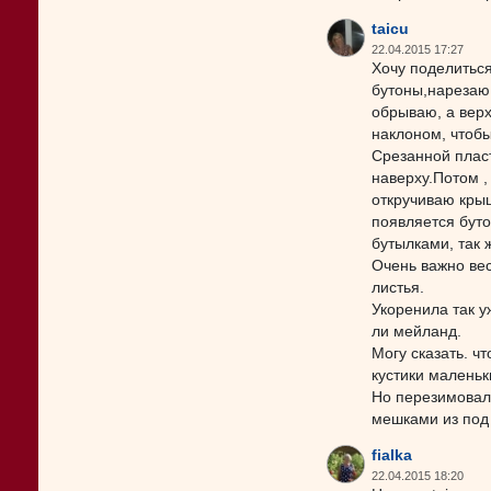
taicu
22.04.2015 17:27
Хочу поделитьс
бутоны,нарезаю
обрываю, а верх
наклоном, чтоб
Срезанной пласт
наверху.Потом ,
откручиваю крыш
появляется бут
бутылками, так 
Очень важно вес
листья.
Укоренила так у
ли мейланд.
Могу сказать. ч
кустики малень
Но перезимовали
мешками из под 
fialka
22.04.2015 18:20