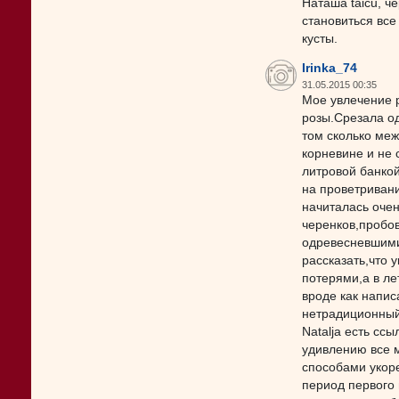
Наташа taicu, ч
становиться вс
кусты.
Irinka_74
31.05.2015 00:35
Мое увлечение 
розы.Срезала од
том сколько меж
корневине и не
литровой банкой
на проветривани
начиталась очен
черенков,пробо
одревесневшими
рассказать,что 
потерями,а в ле
вроде как напис
нетрадиционный
Natalja есть сс
удивлению все м
способами укоре
период первого 