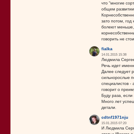
что "многие сор
общем развитии,
Корнесобственны
зато потом, год
болеют меньше, 
корнесобственны
говорить не стои
fialka
14.01.2015 15:38
Людмила Сергеев
Речь идет имен
Далее следует р
сильнорослые п
специалистов - 
говорит о преим
Буду раза, если
Много лет успеш
детали.
cdtnf1971nju
15.01.2015 07:20
И Людмила Серг