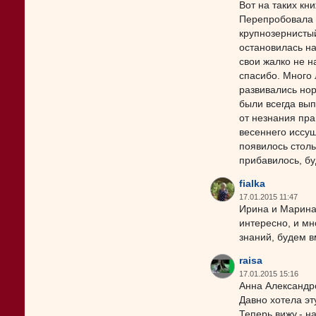
Вот на таких кн
Перепробовала 
крупнозернистый
остановилась на
свои жалко не н
спасибо. Много 
развивались нор
были всегда вып
от незнания пра
весеннего иссуш
появилось столь
прибавилось, бу
fialka
17.01.2015 11:47
Ирина и Марина
интересно, и мн
знаний, будем в
raisa
17.01.2015 15:16
Анна Александр
Давно хотела эту
Теперь вижу,- н