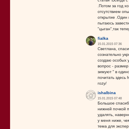
статьи !Всегда 
.Потом за год х
отсутствием опы
открытие .Один 
пытаюсь завест
"цыган",так тепе
fialka
15.01.2015 07:36
Светлана, спаси
сознательно укр
создаю особых у
вопрос - размер
зимуют " в один
почитать здесь h
rozy/
ishalbina
15.01.2015 07:48
Большое спасиб
нижней почкой 
удалять, навер
у меня ниже, че
тема для экспер