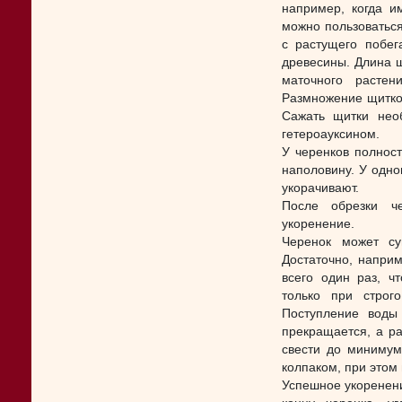
например, когда и
можно пользоваться
с растущего побег
древесины. Длина щ
маточного расте
Размножение щитко
Сажать щитки нео
гетероауксином.
У черенков полнос
наполовину. У одно
укорачивают.
После обрезки ч
укоренение.
Черенок может су
Достаточно, наприм
всего один раз, ч
только при строг
Поступление воды 
прекращается, а р
свести до минимум
колпаком, при этом
Успешное укоренени