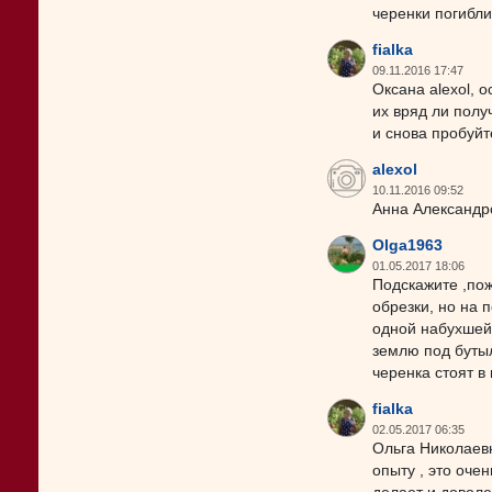
черенки погибл
fialka
09.11.2016 17:47
Оксана alexol, 
их вряд ли полу
и снова пробуйт
alexol
10.11.2016 09:52
Анна Александро
Olga1963
01.05.2017 18:06
Подскажите ,пож
обрезки, но на 
одной набухшей
землю под бутыл
черенка стоят в 
fialka
02.05.2017 06:35
Ольга Николаевн
опыту , это очен