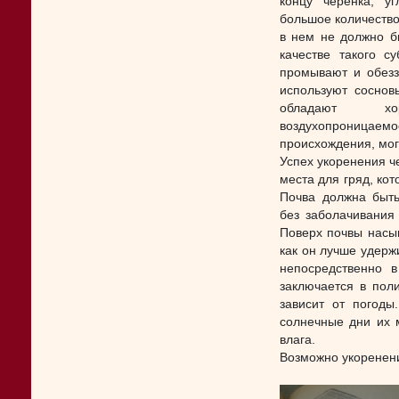
концу черенка, уг
большое количество
в нем не должно б
качестве такого с
промывают и обезз
используют соснов
обладают хор
воздухопроницае
происхождения, мо
Успех укоренения ч
места для гряд, ко
Почва должна быть
без заболачивания
Поверх почвы насып
как он лучше удерж
непосредственно в
заключается в поли
зависит от погоды
солнечные дни их м
влага.
Возможно укоренени