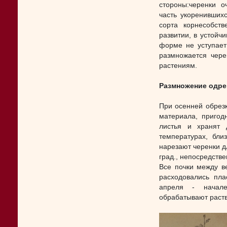
стороны:черенки о
часть укоренивших
сорта корнесобст
развитии, в устойч
форме не уступает
размножается чере
растениям.
Размножение одр
При осенней обрезк
материала, пригод
листья и хранят 
температурах, бли
нарезают черенки д
град., непосредстве
Все почки между в
расходовались пла
апреля - начале
обрабатывают раств