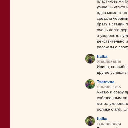
пластиковыми бу
узнаешь что-то 
один момент по
срезала черенки
брать в стадии 
очень долго дер
а укоренять ну
действительно 
рассказы о своих
fialka
02.06.2015 06:46
Ирина, спасибо 
другие успешные
Tsarevna
16.07.2015 12:55
Читаю и сразу п
собственным оп
метод укоренени
ролике с ardi. 
fialka
17.07.2015 06:24