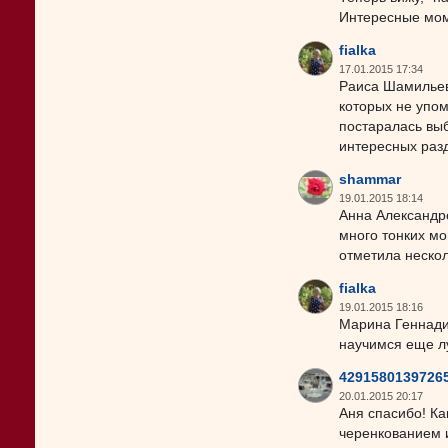
Интересные моме
fialka
17.01.2015 17:34
Раиса Шамильевн
которых не упом
постаралась выб
интересных раз
shammar
19.01.2015 18:14
Анна Александро
много тонких мо
отметила неско
fialka
19.01.2015 18:16
Марина Геннадие
научимся еще л
4291580139726
20.01.2015 20:17
Аня спасибо! Ка
черенкованием и