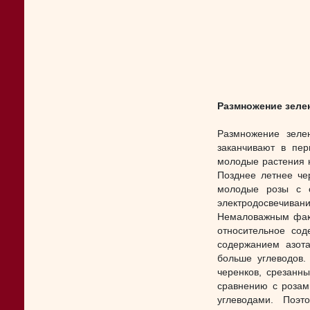
Размножение зеле
Размножение зеле
заканчивают в пер
молодые растения н
Позднее летнее че
молодые розы с о
электродосвечивани
Немаловажным факт
относительное сод
содержанием азот
больше углеводов.
черенков, срезанны
сравнению с розам
углеводами. Поэт