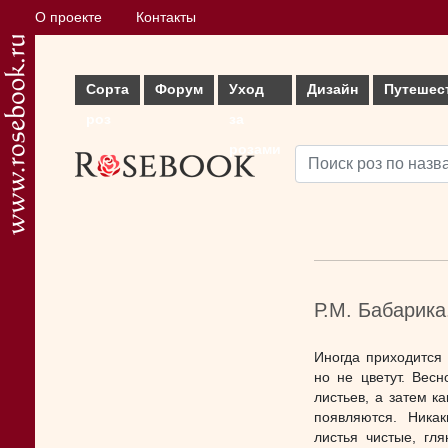
О проекте
Контакты
Сорта
Форум
Уход
Дизайн
Путешес
роз
за
розами
Р.М. Бабарика
Иногда приходится 
но не цветут. Вес
листьев, а затем к
появляются. Ника
листья чистые, гл