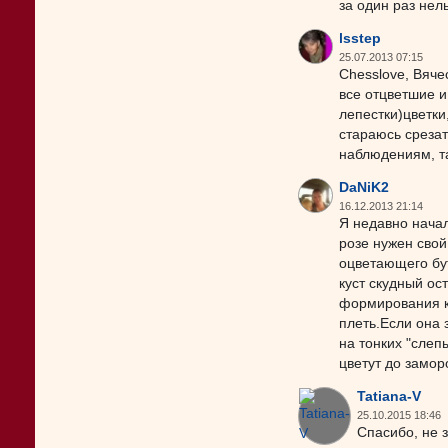
за один раз нел
lsstep
25.07.2013 07:15
Chesslove, Вяче
все отцветшие 
лепестки)цветки
стараюсь срезат
наблюдениям, та
DaNiK2
16.12.2013 21:14
Я недавно начал
розе нужен сво
оцветающего бут
куст скудный ос
формирования к
плеть.Если она 
на тонких "слеп
цветут до замор
Tatiana-V
25.10.2015 18:46
Спасибо, не 