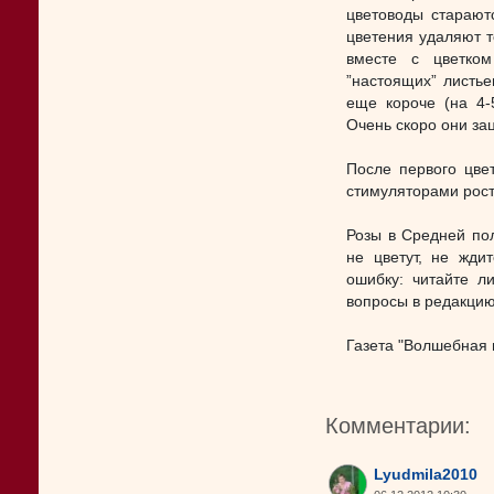
цветоводы старают
цветения удаляют т
вместе с цветко
”настоящих” листье
еще короче (на 4-
Очень скоро они зац
После первого цве
стимуляторами рост
Розы в Средней пол
не цветут, не жди
ошибку: читайте л
вопросы в редакцию
Газета "Волшебная г
Комментарии:
Lyudmila2010