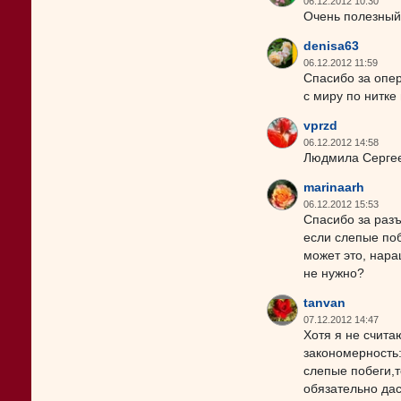
06.12.2012 10:30
Очень полезный
denisa63
06.12.2012 11:59
Спасибо за опе
с миру по нитке 
vprzd
06.12.2012 14:58
Людмила Сергеев
marinaarh
06.12.2012 15:53
Спасибо за раз
если слепые поб
может это, нара
не нужно?
tanvan
07.12.2012 14:47
Хотя я не счита
закономерность:
слепые побеги,т
обязательно дас