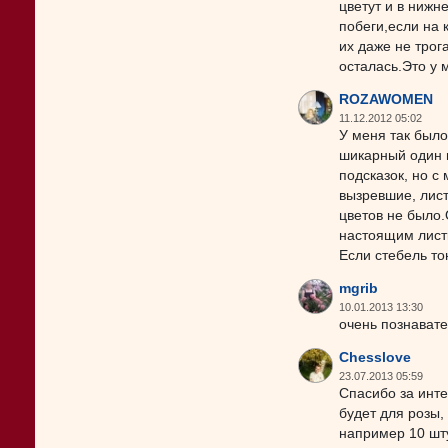
цветут и в нижн
побеги,если на 
их даже не трог
осталась.Это у 
ROZAWOMEN
11.12.2012 05:02
У меня так было
шикарный один ц
подсказок, но с
вызревшие, лист
цветов не было.
настоящим листк
Если стебель то
mgrib
10.01.2013 13:30
очень познавате
Chesslove
23.07.2013 05:59
Спасибо за инте
будет для розы,
например 10 шту