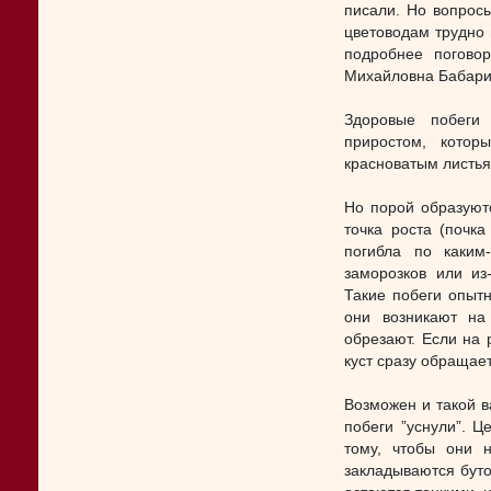
писали. Но вопрос
цветоводам трудно 
подробнее погово
Михайловна Бабари
Здоровые побеги
приростом, кото
красноватым листья
Но порой образуют
точка роста (почка
погибла по каким
заморозков или из
Такие побеги опыт
они возникают на
обрезают. Если на р
куст сразу обращае
Возможен и такой в
побеги ”уснули”. Ц
тому, чтобы они н
закладываются буто