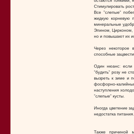
остаются тонкими, 
Стимулировать рост
Все ”слепые” побе
жидкую корневую п
минеральные удобр
Эпином, Цирконом, 
но и повышают их и
Через некоторое 
способные зацвести
Один нюанс: если 
”будить” розу не ст
вызреть к зиме и п
фосфорно-калийны
наступления холодо
”слепые” кусты.
Иногда цветение за
недостатка питания
Также причиной 