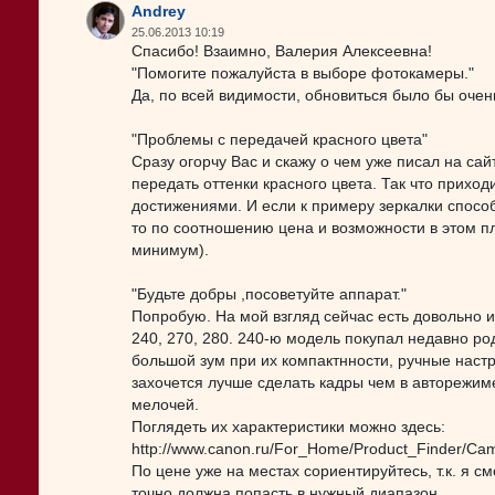
Andrey
25.06.2013 10:19
Спасибо! Взаимно, Валерия Алексеевна!
"Помогите пожалуйста в выборе фотокамеры."
Да, по всей видимости, обновиться было бы очень 
"Проблемы с передачей красного цвета"
Сразу огорчу Вас и скажу о чем уже писал на сай
передать оттенки красного цвета. Так что прихо
достижениями. И если к примеру зеркалки спосо
то по соотношению цена и возможности в этом п
минимум).
"Будьте добры ,посоветуйте аппарат."
Попробую. На мой взгляд сейчас есть довольно 
240, 270, 280. 240-ю модель покупал недавно ро
большой зум при их компактнности, ручные настр
захочется лучше сделать кадры чем в авторежим
мелочей.
Поглядеть их характеристики можно здесь:
http://www.canon.ru/For_Home/Product_Finder/Cam
По цене уже на местах сориентируйтесь, т.к. я с
точно должна попасть в нужный диапазон.