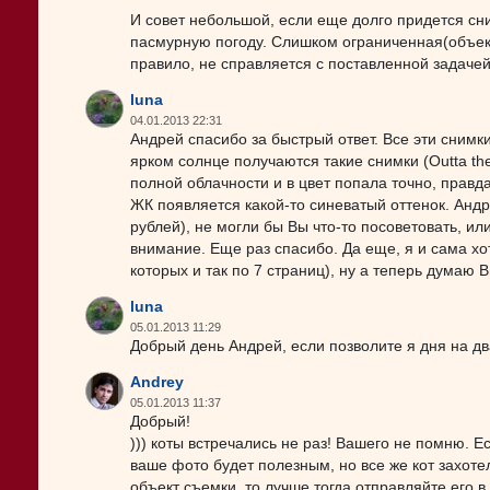
И совет небольшой, если еще долго придется сн
пасмурную погоду. Слишком ограниченная(объек
правило, не справляется с поставленной задачей
luna
04.01.2013 22:31
Андрей спасибо за быстрый ответ. Все эти сним
ярком солнце получаются такие снимки (Outta the
полной облачности и в цвет попала точно, правда
ЖК появляется какой-то синеватый оттенок. Анд
рублей), не могли бы Вы что-то посоветовать, ил
внимание. Еще раз спасибо. Да еще, я и сама хо
которых и так по 7 страниц), ну а теперь думаю 
luna
05.01.2013 11:29
Добрый день Андрей, если позволите я дня на д
Andrey
05.01.2013 11:37
Добрый!
))) коты встречались не раз! Вашего не помню. Е
ваше фото будет полезным, но все же кот захотел
объект съемки, то лучше тогда отправляйте его в