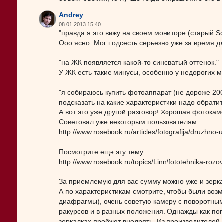
Andrey
08.01.2013 15:40
"правда я это вижу на своем мониторе (старый Son
Ооо ясно. Мог подсесть серьезно уже за время д
"на ЖК появляется какой-то синеватый оттенок."
У ЖК есть такие минусы, особенно у недорогих м
"я собираюсь купить фотоаппарат (не дороже 200
подсказать на какие характеристики надо обрати
А вот это уже другой разговор! Хорошая фотока
Советовал уже некоторым пользователям:
http://www.rosebook.ru/articles/fotografija/druzhno-u
Посмотрите еще эту тему:
http://www.rosebook.ru/topics/Linn/fototehnika-roz
За приемлемую для вас сумму можно уже и зерка
А по характеристикам смотрите, чтобы были воз
диафрагмы), очень советую камеру с поворотным
ракурсов и в разных положения. Однажды как поп
зеркалках пробуют внедрять. Из производителей