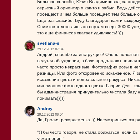
Большое спасибо, Юлия Владимировна, за подде
серьезный ориентир я как-то и забыл! Ведь дейс
посещают и чем больше посещает, тем больше о
Еще раз спасибо. Буду благодарен вам и каждому
Снимков только лишь по сортам сверх 30000 уже, 
это еще финансов хватает удивляюсь! )))
svetlana-s
29.12.2012 07:04
Андрей, спасибо за инструкцию! Очень полезная
ведутся обсуждения, в базе продолжают появлят
часто просто некрасивые. Фотография розы в не
разницы. Или фото откоровенно искаженное. Я зач
искажения цвета и неправильного ракурса. Никак
миллионное фото одного цветка Глории Деи - ком
бы администрация принудительно чистила базу н
понимать)))))
Andrey
29.12.2012 08:04
Да, Гролия рекордсменка. )) Насмотришься аж ряб
"Я бы често говоря, не стала обижаться, если б
усмотрение."