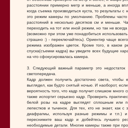
расстоянии примерно метр и меньше, а иногда впло
когда съемка производиться куста, то результаты с 
это режим камеры по умолчанию. Проблемы часто в
расстояний в несколько десятков см и меньше. Ч
переходить на тот или иной режим, но так не всегда
(возможно при этом уже понадобиться использовать 
страшно :) - переключайтесь). Ориентир чаще всего
режима изображен цветок. Кроме того, в каком 
спуска(съемки кадра) вы увидите всех будущие хара
на что сфокусировалась камера.
3. Следующий важный параметр это недостаток 
светопередача.
Кадр должен получить достаточно света, чтобы 
выглядел, как будто снятый ночью. И наоборот, если
вероятность того, что кадр получит слишком много с
также испортит серьезно кадр. Проверить практичес
белой розы на кадре выглядят сплошным или п
лепестков и тычинок. Для тех, кто не знает, как 
диафрагмы, используя разные режимы и т.п.) и
переснимите ваш кадр и добейтесь лучшего ре
необходимые детали. Многие камеры также при про