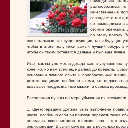
приходиться стал
разнообразных, то
качественней и по
совпадает с теми, 
ее помощникам в э
своими оценками,
по этому поводу. 
все остальные, как существующие, так и будущие уча
чтобы в итоге получился самый лучший ресурс в И
чтобы он таким оставался дальше и был еще лучше! 
Итак, как вы уже могли догадаться, в улучшениях 
конечно, но нам всем еще далеко до предела. Сразу
основании личного опыта и приобретенных знаний
рекомендациями, особенно с теми, кто недавно нача
вызывают неоднозначные мысли, а съемка производ
Расположил пункты по мере убывания их весомости, 
1. Цветопередача должна быть выполнена правиль
цвета, особенно если он призван передать такое оби
передача всевозможных оттенков роз - это за
энциклопедии. В связи хочется дать несколько прост