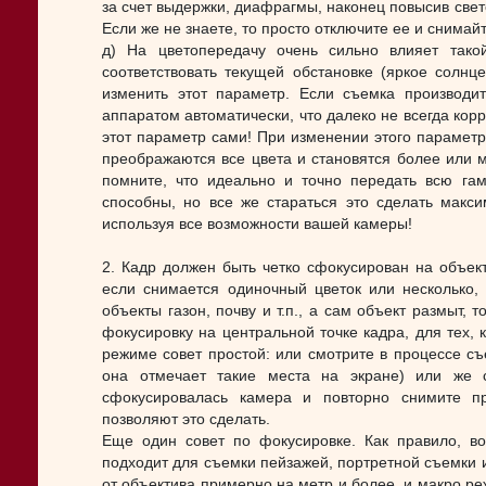
за счет выдержки, диафрагмы, наконец повысив свето
Если же не знаете, то просто отключите ее и снимай
д) На цветопередачу очень сильно влияет тако
соответствовать текущей обстановке (яркое солнце
изменить этот параметр. Если съемка производи
аппаратом автоматически, что далеко не всегда корр
этот параметр сами! При изменении этого параметр
преображаются все цвета и становятся более или 
помните, что идеально и точно передать всю га
способны, но все же стараться это сделать макси
используя все возможности вашей камеры!
2. Кадр должен быть четко сфокусирован на объекте 
если снимается одиночный цветок или несколько,
объекты газон, почву и т.п., а сам объект размыт, 
фокусировку на центральной точке кадра, для тех, к
режиме совет простой: или смотрите в процессе съ
она отмечает такие места на экране) или же 
сфокусировалась камера и повторно снимите п
позволяют это сделать.
Еще один совет по фокусировке. Как правило, в
подходит для съемки пейзажей, портретной съемки и 
от объектива примерно на метр и более, и макро реж