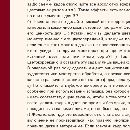
а) До съемки кадра отключайте все абсолютно эфф
цветовых акцентов и т.п.). Такие эффекты есть возм
но они не уместны для ЭР.
б) После съемки не делайте никакой цветокоррекц
камеры или каких-либо компьютерных программ! Это 
его ценность для ЭР. Кстати, если вы делаете цве
монитор именно с его цветопередачей, к тому же пр
если еще и этот монитор далеко не профессиональн
итоге увидят на других мониторах при просмот
истинный цвет того или иного сорта?! ) Так 
цветокоррекцию и оставить эту задачу лишь вашей 
В очередной раз хочу сделать акцент: энциклопед
художество или мастерство обработки, а прежде в
качестве различные стадии цветка, его форм, вида кус
в) Не снимайте в глубокое вечернее или ночное 
особенно при использовании вспышки, без которой
иметь соответствующую технику, чтобы в точности п
всего, делать кадры в дневное время и без ярких, 
находилось за вашими плечами, но не было видно на
г) Желательно, где это возможно, отключать вспышку
включение ее производиться, как правило, кнопко
правило, даже в авторежиме. Если все-таки кадр по