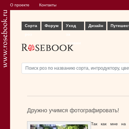
О проекте
Контакты
Сорта
Форум
Уход
Дизайн
Путешес
роз
за
розами
Дружно учимся фотографировать!
Так как мне на 