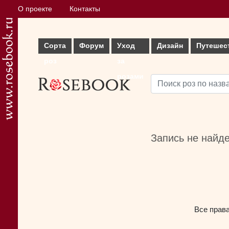
О проекте
Контакты
Сорта
Форум
Уход
Дизайн
Путешес
роз
за
розами
Запись не найд
Все прав