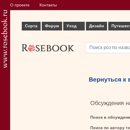
О проекте
Контакты
Сорта
Форум
Уход
Дизайн
Путешес
роз
за
розами
Вернуться к
Обсуждения н
Поиск в обсужден
Поиск по автору т