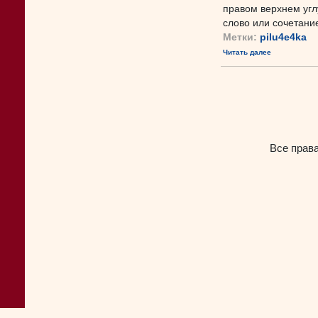
правом верхнем угл
слово или сочетание 
Метки:
pilu4e4ka
Читать далее
Все прав