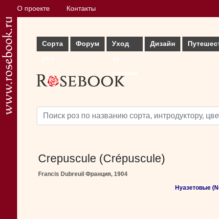
О проекте
Контакты
Сорта
Форум
Уход
Дизайн
Путешес
роз
за
розами
Crepuscule (Crépuscule)
Francis Dubreuil Франция, 1904
Нуазетовые (No